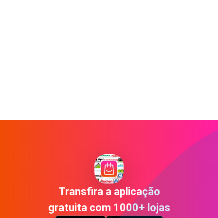
Transfira a aplicação
gratuita com 1000+ lojas