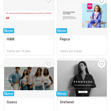
Novo
Novo
H&M
Pepco
Válido por 19 dias
Válido por 8 dias
Novo
Novo
Guess
Stefanel