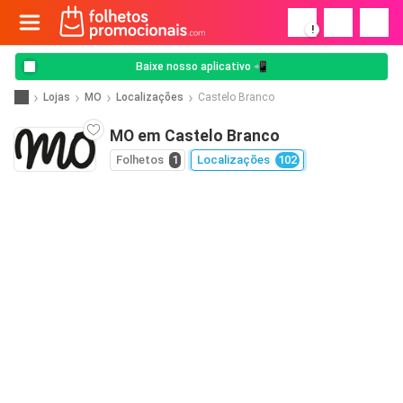
!
Baixe nosso aplicativo 📲
Lojas
MO
Localizações
Castelo Branco
MO em Castelo Branco
Folhetos
1
Localizações
102