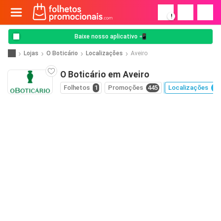
!
Baixe nosso aplicativo 📲
Lojas
O Boticário
Localizações
Aveiro
O Boticário em Aveiro
Folhetos
1
Promoções
445
Localizações
47