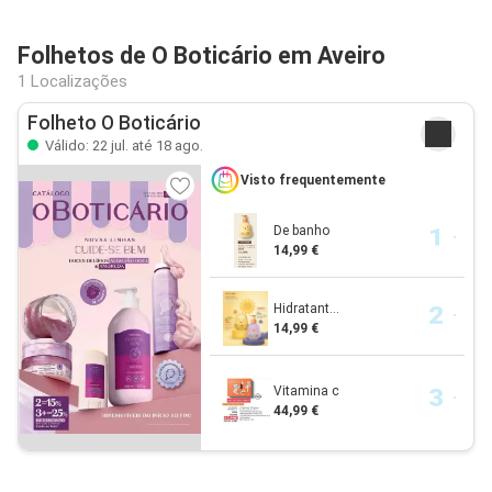
Folhetos de O Boticário em Aveiro
1 Localizações
Folheto O Boticário
Válido: 22 jul. até 18 ago.
Visto frequentemente
De banho
14,99 €
Hidratant...
14,99 €
Vitamina c
44,99 €