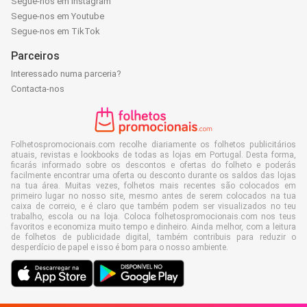
Segue-nos em Instagram
Segue-nos em Youtube
Segue-nos em TikTok
Parceiros
Interessado numa parceria?
Contacta-nos
Folhetospromocionais.com recolhe diariamente os folhetos publicitários
atuais, revistas e lookbooks de todas as lojas em Portugal. Desta forma,
ficarás informado sobre os descontos e ofertas do folheto e poderás
facilmente encontrar uma oferta ou desconto durante os saldos das lojas
na tua área. Muitas vezes, folhetos mais recentes são colocados em
primeiro lugar no nosso site, mesmo antes de serem colocados na tua
caixa de correio, e é claro que também podem ser visualizados no teu
trabalho, escola ou na loja. Coloca folhetospromocionais.com nos teus
favoritos e economiza muito tempo e dinheiro. Ainda melhor, com a leitura
de folhetos de publicidade digital, também contribuis para reduzir o
desperdício de papel e isso é bom para o nosso ambiente.