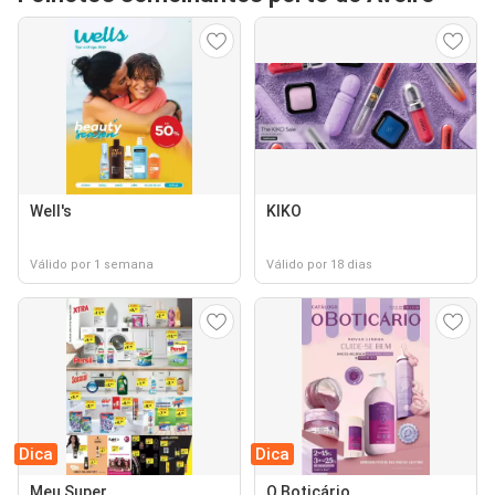
Well's
KIKO
Válido por 1 semana
Válido por 18 dias
Dica
Dica
Meu Super
O Boticário