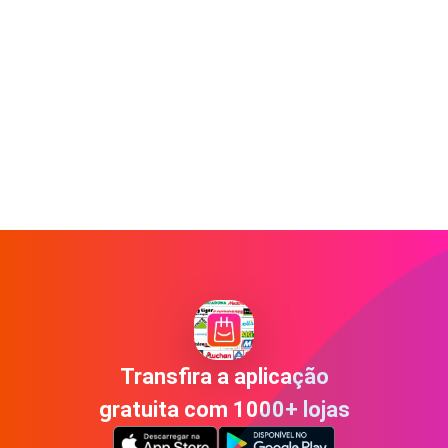
Transfira a aplicação
gratuita com 1000+ lojas