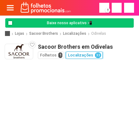
!
Baixe nosso aplicativo 📲
Lojas
Sacoor Brothers
Localizações
Odivelas
Sacoor Brothers em Odivelas
Folhetos
1
Localizações
33