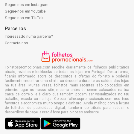
Segue-nos em Instagram
Segue-nos em Youtube
Segue-nos em TikTok
Parceiros
Interessado numa parceria?
Contacta-nos
Folhetospromocionais.com recolhe diariamente os folhetos publicitários
atuais, revistas e lookbooks de todas as lojas em Portugal. Desta forma,
ficarás informado sobre os descontos e ofertas do folheto e poderás
facilmente encontrar uma oferta ou desconto durante os saldos das lojas
na tua área. Muitas vezes, folhetos mais recentes são colocados em
primeiro lugar no nosso site, mesmo antes de serem colocados na tua
caixa de correio, e é claro que também podem ser visualizados no teu
trabalho, escola ou na loja. Coloca folhetospromocionais.com nos teus
favoritos e economiza muito tempo e dinheiro. Ainda melhor, com a leitura
de folhetos de publicidade digital, também contribuis para reduzir o
desperdício de papel e isso é bom para o nosso ambiente.