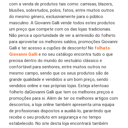
com a venda de produtos tais como:
camisas, blazers,
blusões, sobretudos, polos, fatos
, entre muitos outros
do mesmo género,
exclusivamente para o público
masculino
. A
Giovanni
Galli
vende todos estes produtos
um preço que compete com os das lojas tradicionais.
Não perca a oportunidade de ver a antevisão do folheto
para aproveitar os melhores saldos, promoções
Giovanni
Galli
e ter acesso a cupões de desconto! No
folheto
Giovanni
Galli
e no seu catálogo
encontra tudo o que
precisa
dentro do mundo do vestuário
clássico e
confortável para senhores
, entre muitos outros no
mesmo campo, sendo que os seus produtos são de
grande qualidade e vendidos a um bom preço, sendo
vendidos online e nas próprias lojas. Esteja atento
ao
folheto da
Giovanni
Galli
que
t
e
m
os melhores preços e
promoções para si
. Al
é
m de ter
o
s melhores
artigos
com
descontos, a
loja online
também apresenta
uma equipa
de profissionais dispostos a auxiliá-lo, garantindo que
recebe o seu produto em segurança e no tempo
estabelecido.
No site desta loja encontrar
á
também