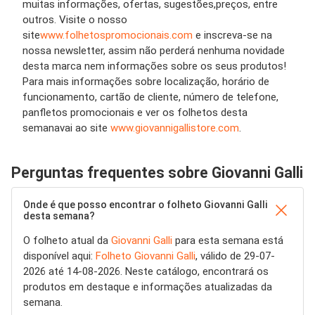
muitas informações
, ofertas,
sugestões
,
preços,
entre
outros. Visite o nosso
site
www.folhetospromocionais.com
e inscreva-se na
nossa newsletter, assim não perderá nenhuma novidade
desta marca
n
e
m
informações sobre
os
seus
produtos
!
Para mai
s
informações sobre localização, horário de
funcionamento
, cartão de cliente, número de telefone,
panfletos promocionais e ver os folhetos desta
semana
vai a
o site
www.giovannigallistore.com
.
Perguntas frequentes sobre Giovanni Galli
Onde é que posso encontrar o folheto Giovanni Galli
desta semana?
O folheto atual da
Giovanni Galli
para esta semana está
disponível aqui:
Folheto Giovanni Galli
, válido de 29-07-
2026 até 14-08-2026. Neste catálogo, encontrará os
produtos em destaque e informações atualizadas da
semana.