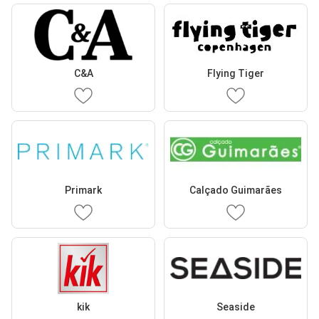
C&A
Flying Tiger
Primark
Calçado Guimarães
kik
Seaside