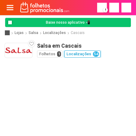
!
Baixe nosso aplicativo 📲
Lojas
Salsa
Localizações
Cascais
Salsa em Cascais
Folhetos
1
Localizações
54