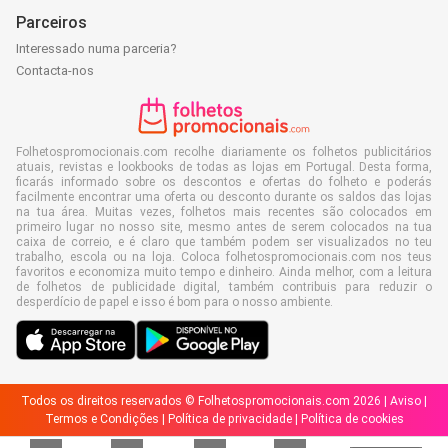
Parceiros
Interessado numa parceria?
Contacta-nos
Folhetospromocionais.com recolhe diariamente os folhetos publicitários
atuais, revistas e lookbooks de todas as lojas em Portugal. Desta forma,
ficarás informado sobre os descontos e ofertas do folheto e poderás
facilmente encontrar uma oferta ou desconto durante os saldos das lojas
na tua área. Muitas vezes, folhetos mais recentes são colocados em
primeiro lugar no nosso site, mesmo antes de serem colocados na tua
caixa de correio, e é claro que também podem ser visualizados no teu
trabalho, escola ou na loja. Coloca folhetospromocionais.com nos teus
favoritos e economiza muito tempo e dinheiro. Ainda melhor, com a leitura
de folhetos de publicidade digital, também contribuis para reduzir o
desperdício de papel e isso é bom para o nosso ambiente.
Todos os direitos reservados © Folhetospromocionais.com 2026 |
Aviso
|
Termos e Condições
|
Política de privacidade
|
Política de cookies