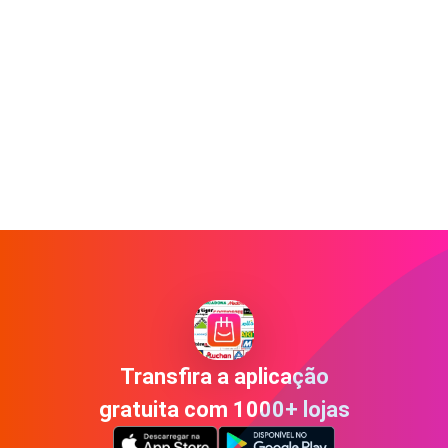
Transfira a aplicação
gratuita com 1000+ lojas