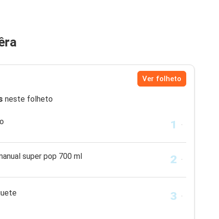
êra
Ver folheto
s
neste folheto
lo
manual super pop 700 ml
guete