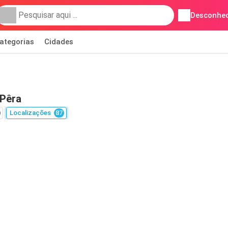
Desconhec
ategorias
Cidades
Pêra
Localizações
87