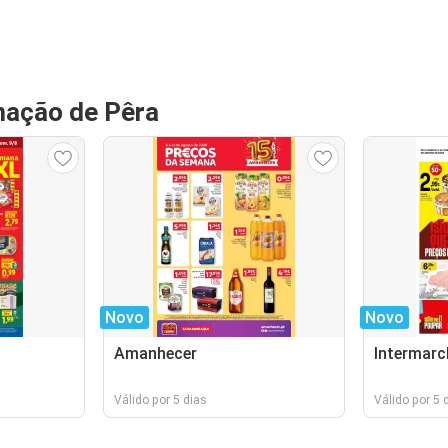
mação de Pêra
Novo
Novo
Amanhecer
Intermarc
Válido por 5 dias
Válido por 5 