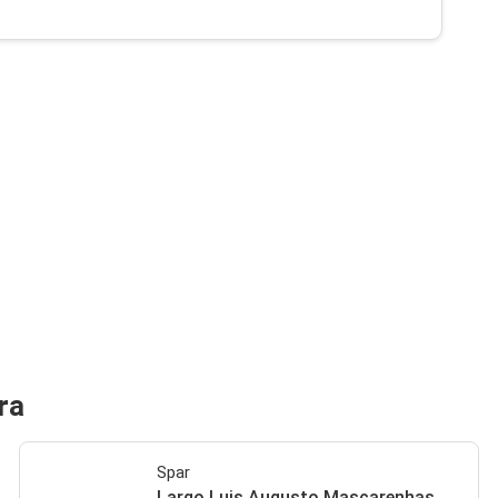
ra
Spar
Largo Luis Augusto Mascarenhas, ,