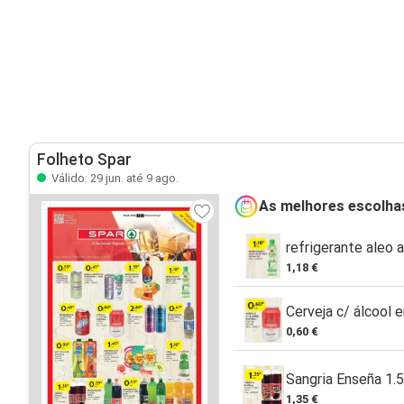
Folheto Spar
Válido: 29 jun. até 9 ago.
As melhores escolha
refrigerante aleo a
1,18 €
Cerveja c/ álcool 
0,60 €
Sangria Enseña 1.5
1,35 €