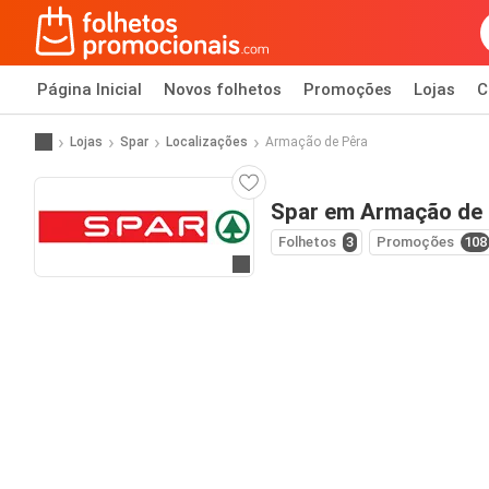
Página Inicial
Novos folhetos
Promoções
Lojas
C
Lojas
Spar
Localizações
Armação de Pêra
Spar em Armação de 
Folhetos
3
Promoções
108
Ir para o website