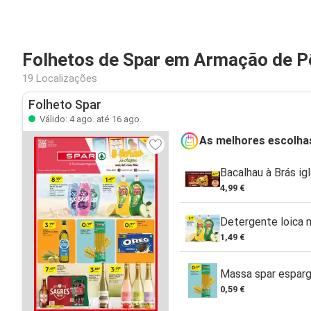
Folhetos de Spar em Armação de P
19 Localizações
Folheto Spar
Válido: 4 ago. até 16 ago.
As melhores escolha
Bacalhau à Brás ig
4,99 €
Detergente loica 
1,49 €
Massa spar espar
0,59 €