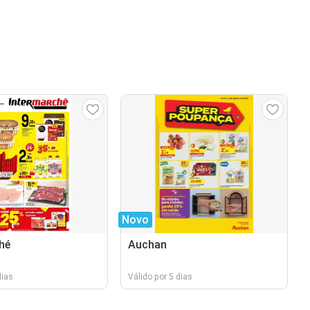
Novo
hé
Auchan
dias
Válido por 5 dias