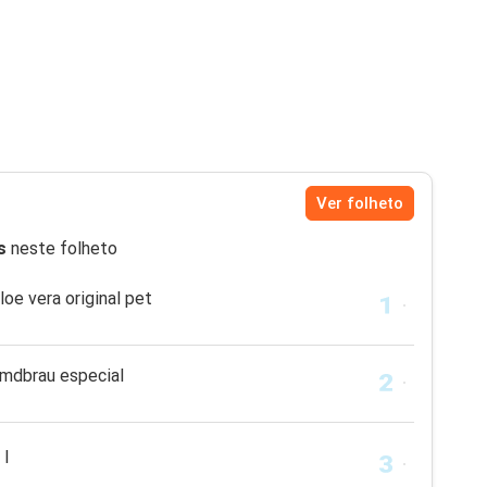
Ver folheto
s
neste folheto
loe vera original pet
emdbrau especial
 l