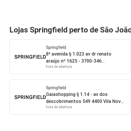
Lojas Springfield perto de São Joã
Springfield
8ª avenida lj 1.023 av dr renato
araújo nº 1625 - 3700-346
hora de abertura
s.j.madeira 3700 São João da
Madeira
Springfield
Gaiashopping lj 1.14 - av dos
descobrimentos 549 4400 Vila Nova
hora de abertura
de Gaia