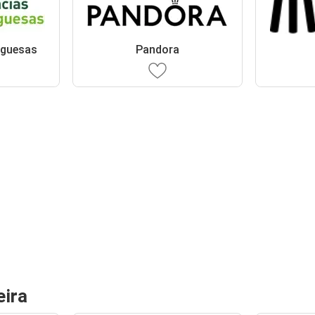
uguesas
Pandora
eira