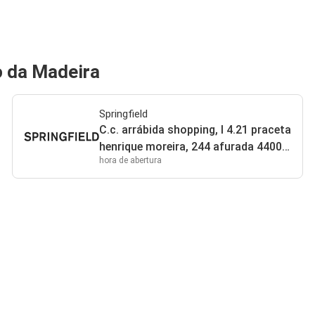
o da Madeira
Springfield
C.c. arrábida shopping, l 4.21 praceta
henrique moreira, 244 afurada 4400
hora de abertura
Vila Nova de Gaia