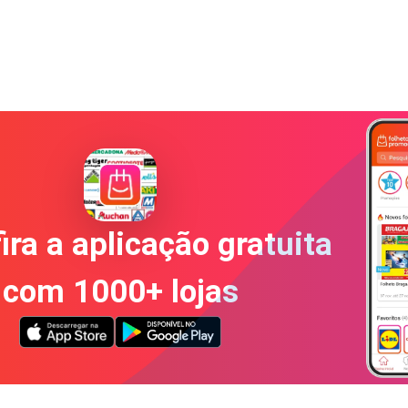
ira a aplicação gratuita
com 1000+ lojas