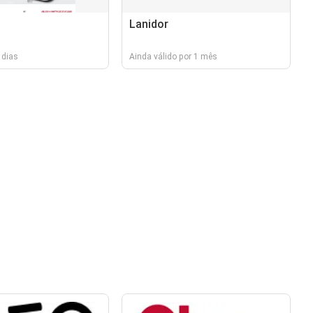
Lanidor
 dias
Ainda válido por 1 mês