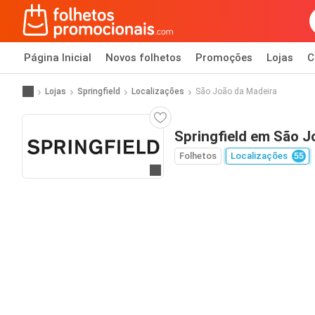
Página Inicial
Novos folhetos
Promoções
Lojas
C
Lojas
Springfield
Localizações
São João da Madeira
Springfield em São J
Folhetos
Localizações
55
Ir para o website