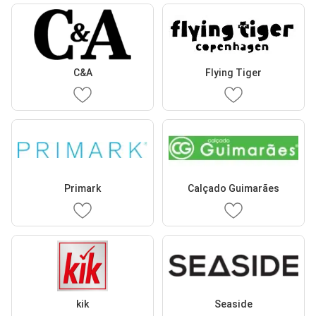
C&A
Flying Tiger
Primark
Calçado Guimarães
kik
Seaside