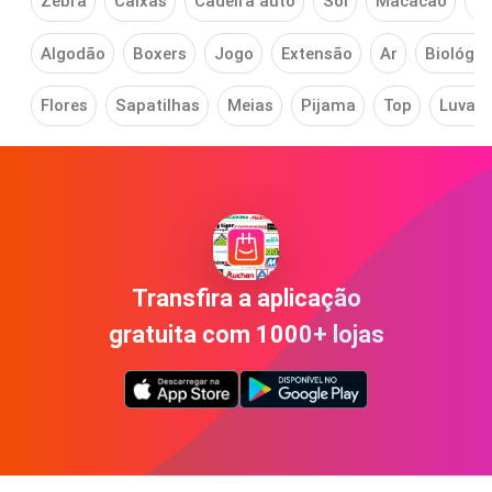
Zebra
Caixas
Cadeira auto
Sol
Macacão
Pr
Algodão
Boxers
Jogo
Extensão
Ar
Biológic
Flores
Sapatilhas
Meias
Pijama
Top
Luvas
Transfira a aplicação
gratuita com 1000+ lojas