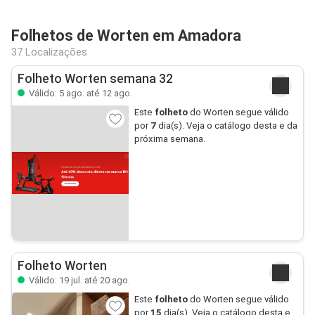
Folhetos de Worten em Amadora
37 Localizações
Folheto Worten semana 32
Válido: 5 ago. até 12 ago.
Este
folheto
do Worten segue válido
por
7
dia(s). Veja o catálogo desta e da
próxima semana.
Folheto Worten
Válido: 19 jul. até 20 ago.
Este
folheto
do Worten segue válido
por
15
dia(s). Veja o catálogo desta e