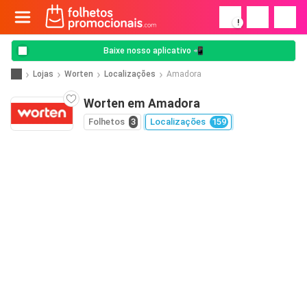
!
Baixe nosso aplicativo 📲
Lojas
Worten
Localizações
Amadora
Worten em Amadora
Folhetos
3
Localizações
159