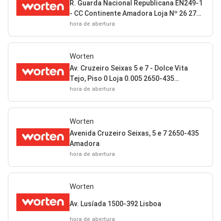
R. Guarda Nacional Republicana EN249-1
- CC Continente Amadora Loja Nº 26 2720
Amadora
hora de abertura
Worten
Av. Cruzeiro Seixas 5 e 7 - Dolce Vita
Tejo, Piso 0 Loja 0.005 2650-435
Amadora
hora de abertura
Worten
Avenida Cruzeiro Seixas, 5 e 7 2650-435
Amadora
hora de abertura
Worten
Av. Lusíada 1500-392 Lisboa
hora de abertura