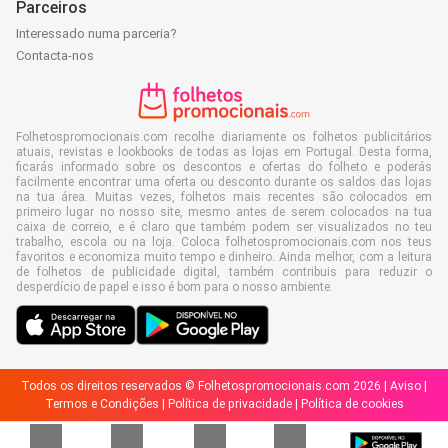
Parceiros
Interessado numa parceria?
Contacta-nos
Folhetospromocionais.com recolhe diariamente os folhetos publicitários
atuais, revistas e lookbooks de todas as lojas em Portugal. Desta forma,
ficarás informado sobre os descontos e ofertas do folheto e poderás
facilmente encontrar uma oferta ou desconto durante os saldos das lojas
na tua área. Muitas vezes, folhetos mais recentes são colocados em
primeiro lugar no nosso site, mesmo antes de serem colocados na tua
caixa de correio, e é claro que também podem ser visualizados no teu
trabalho, escola ou na loja. Coloca folhetospromocionais.com nos teus
favoritos e economiza muito tempo e dinheiro. Ainda melhor, com a leitura
de folhetos de publicidade digital, também contribuis para reduzir o
desperdício de papel e isso é bom para o nosso ambiente.
Todos os direitos reservados © Folhetospromocionais.com 2026 |
Aviso
|
Termos e Condições
|
Política de privacidade
|
Política de cookies