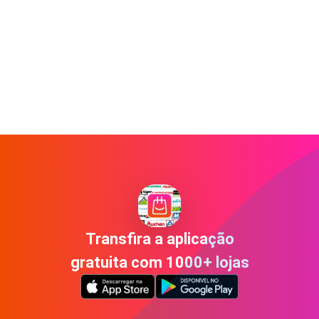
Transfira a aplicação
gratuita com 1000+ lojas