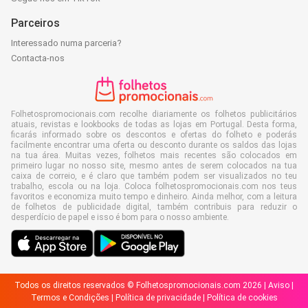
Parceiros
Interessado numa parceria?
Contacta-nos
Folhetospromocionais.com recolhe diariamente os folhetos publicitários
atuais, revistas e lookbooks de todas as lojas em Portugal. Desta forma,
ficarás informado sobre os descontos e ofertas do folheto e poderás
facilmente encontrar uma oferta ou desconto durante os saldos das lojas
na tua área. Muitas vezes, folhetos mais recentes são colocados em
primeiro lugar no nosso site, mesmo antes de serem colocados na tua
caixa de correio, e é claro que também podem ser visualizados no teu
trabalho, escola ou na loja. Coloca folhetospromocionais.com nos teus
favoritos e economiza muito tempo e dinheiro. Ainda melhor, com a leitura
de folhetos de publicidade digital, também contribuis para reduzir o
desperdício de papel e isso é bom para o nosso ambiente.
Todos os direitos reservados © Folhetospromocionais.com 2026 |
Aviso
|
Termos e Condições
|
Política de privacidade
|
Política de cookies