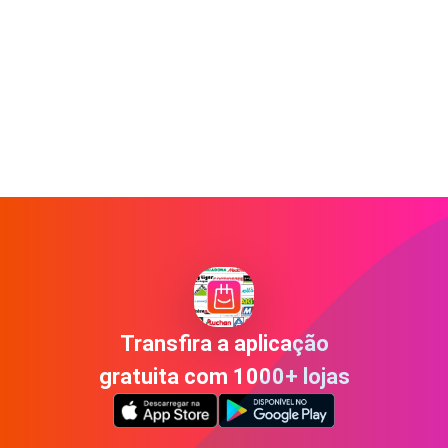
Transfira a aplicação
gratuita com 1000+ lojas