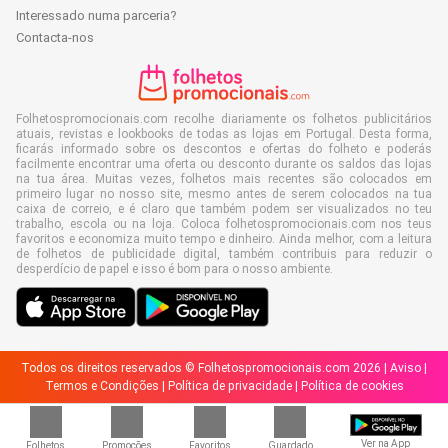
Interessado numa parceria?
Contacta-nos
Folhetospromocionais.com recolhe diariamente os folhetos publicitários
atuais, revistas e lookbooks de todas as lojas em Portugal. Desta forma,
ficarás informado sobre os descontos e ofertas do folheto e poderás
facilmente encontrar uma oferta ou desconto durante os saldos das lojas
na tua área. Muitas vezes, folhetos mais recentes são colocados em
primeiro lugar no nosso site, mesmo antes de serem colocados na tua
caixa de correio, e é claro que também podem ser visualizados no teu
trabalho, escola ou na loja. Coloca folhetospromocionais.com nos teus
favoritos e economiza muito tempo e dinheiro. Ainda melhor, com a leitura
de folhetos de publicidade digital, também contribuis para reduzir o
desperdício de papel e isso é bom para o nosso ambiente.
Todos os direitos reservados © Folhetospromocionais.com 2026 |
Aviso
|
Termos e Condições
|
Política de privacidade
|
Política de cookies
Ver na App
Folhetos
Promoções
Favoritos
Guardado