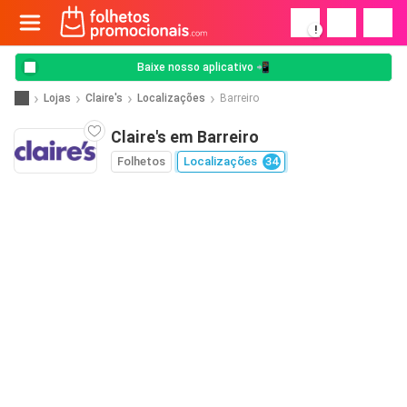
!
Baixe nosso aplicativo 📲
Lojas
Claire's
Localizações
Barreiro
Claire's em Barreiro
Folhetos
Localizações
34