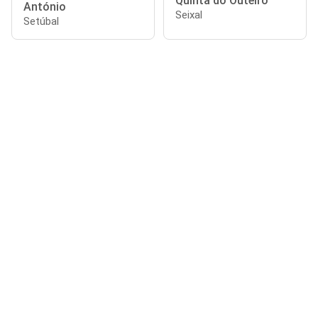
Quinta do Outeiro
António
Seixal
Setúbal